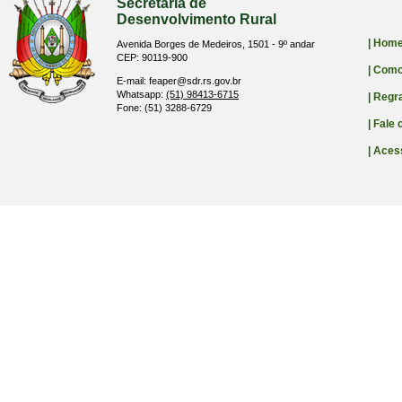
Secretaria de
Desenvolvimento Rural
| Hom
Avenida Borges de Medeiros, 1501 - 9º andar
CEP: 90119-900
| Como
E-mail: feaper@sdr.rs.gov.br
Whatsapp:
(51) 98413-6715
| Regr
Fone: (51) 3288-6729
| Fale
| Aces